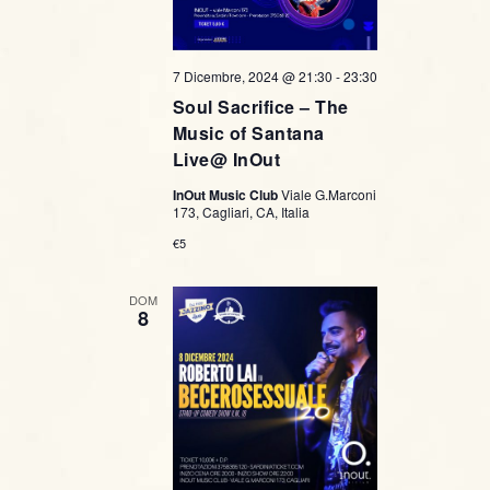
7 Dicembre, 2024 @ 21:30
-
23:30
Soul Sacrifice – The
Music of Santana
Live@ InOut
InOut Music Club
Viale G.Marconi
173, Cagliari, CA, Italia
€5
DOM
8