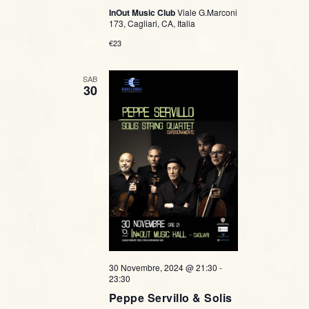
InOut Music Club
Viale G.Marconi
i
173, Cagliari, CA, Italia
g
€23
a
SAB
30
z
i
o
n
e
30 Novembre, 2024 @ 21:30
-
23:30
Peppe Servillo & Solis