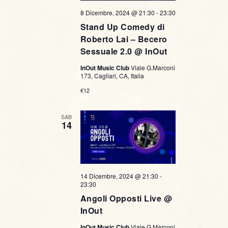
8 Dicembre, 2024 @ 21:30
-
23:30
Stand Up Comedy di
Roberto Lai – Becero
Sessuale 2.0 @ InOut
InOut Music Club
Viale G.Marconi
173, Cagliari, CA, Italia
€12
SAB
14
14 Dicembre, 2024 @ 21:30
-
23:30
Angoli Opposti Live @
InOut
InOut Music Club
Viale G.Marconi