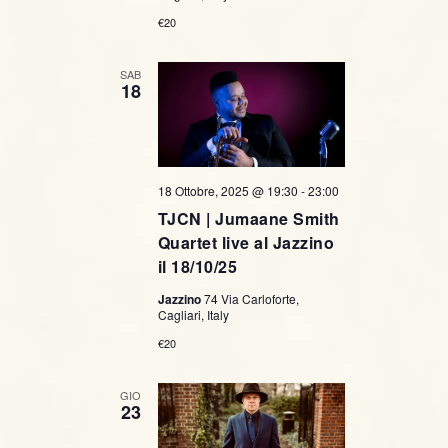
€20
SAB
18
18 Ottobre, 2025 @ 19:30
-
23:00
TJCN | Jumaane Smith
Quartet live al Jazzino
il 18/10/25
Jazzino
74 Via Carloforte,
Cagliari, Italy
€20
GIO
23