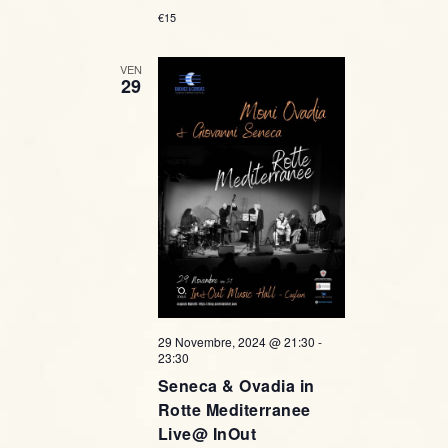
c
v
€15
.
i
a
VEN
g
29
e
a
v
z
i
i
s
o
t
n
e
e
N
29 Novembre, 2024 @ 21:30
-
23:30
Seneca & Ovadia in
a
Rotte Mediterranee
v
Live@ InOut