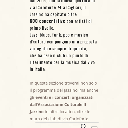
Dal 2014, con la nuova apertura in
via Carloforte 74 a Cagliari, il
Jazzino ha ospitato oltre
600 concerti live
con artisti di
primo livello.
Jazz, blues, funk, pop e musica
d’autore compongono una proposta
variegata e sempre di qualità,
che ha reso il club un punto di
riferimento per la musica dal vivo
in Italia.
In questa sezione troverai non solo
il programma del Jazzino, ma anche
gli
eventi e i concerti organizzati
dall’Associazione Culturale Il
Jazzino
in altre location, oltre le
mura del club di via Carloforte.
Eventi
E
C