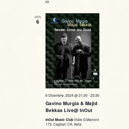
€5
VEN
6
6 Dicembre, 2024 @ 21:30
-
23:30
Gavino Murgia & Majid
Bekkas Live@ InOut
InOut Music Club
Viale G.Marconi
173, Cagliari, CA, Italia