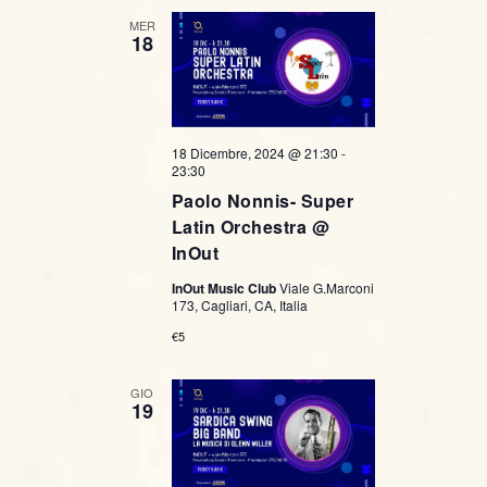
MER
18
18 Dicembre, 2024 @ 21:30
-
23:30
Paolo Nonnis- Super
Latin Orchestra @
InOut
InOut Music Club
Viale G.Marconi
173, Cagliari, CA, Italia
€5
GIO
19