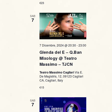
€23
SAB
7
7 Dicembre, 2024 @ 20:30
-
23:00
Glenda del E – Q.Ban
Mixology @ Teatro
Massimo – TJCN
Teatro Massimo Cagliari
Via E.
De Magistris, 12, 09123 Cagliari
CA, Cagliari, Italy
€15
SAB
7